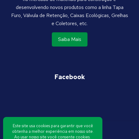
desenvolvendo novos produtos como a linha Tapa
Furo, Válvula de Retenção, Caixas Ecológicas, Grelhas
e Coletores, etc.
Saiba Mais
Estrela Acessórios
Referência em Soluções Hidráulicas
Prediais
Facebook
Este site usa cookies para garantir que você
obtenha a melhor experiência em nosso site.
Ao usar nosso site você consente cookies.